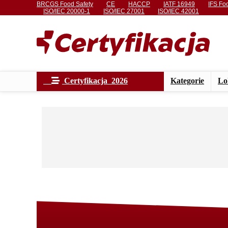
BRCGS Food Safety
CE
HACCP
IATF 16949
IFS Fo
ISO/IEC 20000-1
ISO/IEC 27001
ISO/IEC 42001
Certyfikacja 2026
Kategorie
Lo