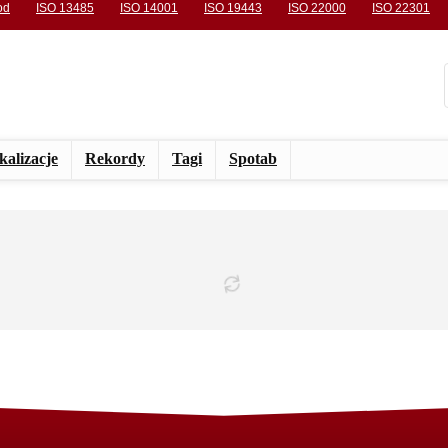
od
ISO 13485
ISO 14001
ISO 19443
ISO 22000
ISO 22301
kalizacje
Rekordy
Tagi
Spotab