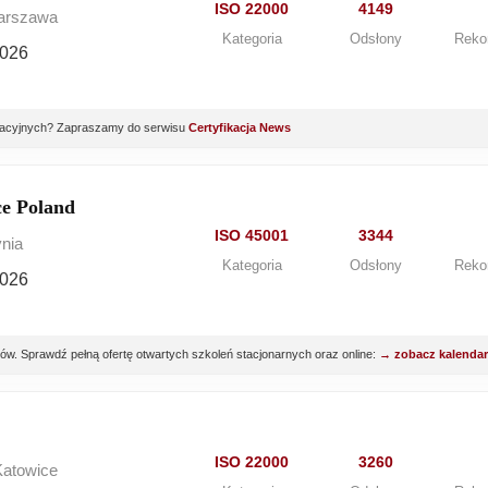
ISO 22000
4149
Warszawa
Kategoria
Odsłony
Reko
2026
yfikacyjnych? Zapraszamy do serwisu
Certyfikacja News
e Poland
ISO 45001
3344
ynia
Kategoria
Odsłony
Reko
2026
. Sprawdź pełną ofertę otwartych szkoleń stacjonarnych oraz online:
→ zobacz kalenda
ISO 22000
3260
Katowice