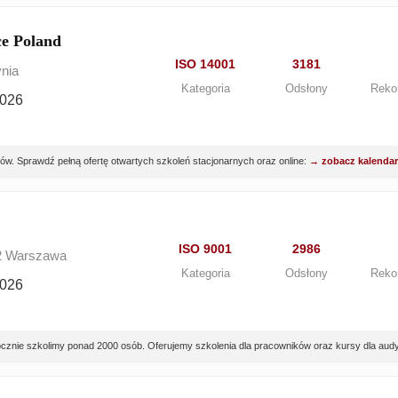
e Poland
ISO 14001
3181
ynia
Kategoria
Odsłony
Reko
2026
. Sprawdź pełną ofertę otwartych szkoleń stacjonarnych oraz online:
→ zobacz kalenda
ISO 9001
2986
72 Warszawa
Kategoria
Odsłony
Reko
2026
znie szkolimy ponad 2000 osób. Oferujemy szkolenia dla pracowników oraz kursy dla audy