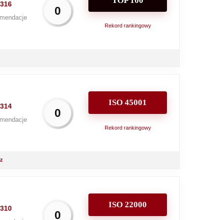
TOP 100
316
0
mendacje
Rekord rankingowy
ISO 45001
314
0
mendacje
Rekord rankingowy
rz
ISO 22000
310
0