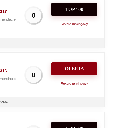
TOP 100
317
0
mendacje
Rekord rankingowy
OFERTA
316
0
mendacje
Rekord rankingowy
torów.