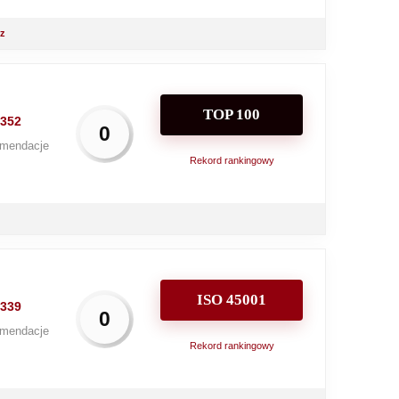
rz
TOP 100
352
0
mendacje
Rekord rankingowy
ISO 45001
339
0
mendacje
Rekord rankingowy