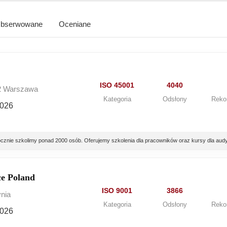
bserwowane
Oceniane
ISO 45001
4040
72 Warszawa
Kategoria
Odsłony
Reko
2026
znie szkolimy ponad 2000 osób. Oferujemy szkolenia dla pracowników oraz kursy dla audy
e Poland
ISO 9001
3866
ynia
Kategoria
Odsłony
Reko
2026