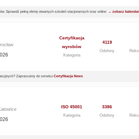
. Sprawdź pełną ofertę otwartych szkoleń stacjonarnych oraz online:
→ zobacz kalenda
Certyfikacja
4119
Wrocław
wyrobów
Odsłony
Reko
2026
Kategoria
yfikacyjnych? Zapraszamy do serwisu
Certyfikacja News
ISO 45001
3386
Katowice
Kategoria
Odsłony
Reko
2026