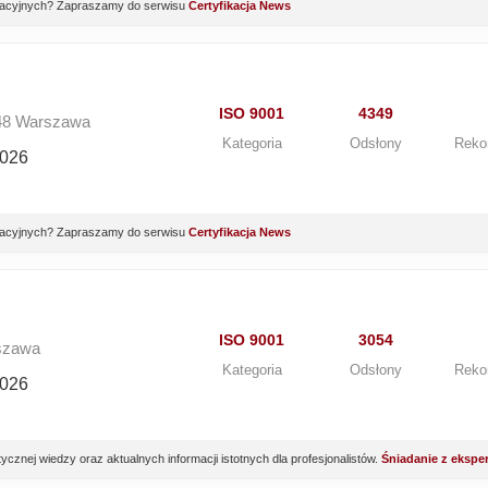
yfikacyjnych? Zapraszamy do serwisu
Certyfikacja News
ISO 9001
4349
248 Warszawa
Kategoria
Odsłony
Reko
2026
yfikacyjnych? Zapraszamy do serwisu
Certyfikacja News
ISO 9001
3054
rszawa
Kategoria
Odsłony
Reko
2026
znej wiedzy oraz aktualnych informacji istotnych dla profesjonalistów.
Śniadanie z ekspe