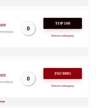
TOP 100
325
0
mendacje
Rekord rankingowy
ISO 9001
322
0
mendacje
Rekord rankingowy
rtem