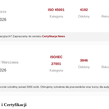
ISO 45001
4192
brze
Kategoria
Odsłony
Reko
2026
yfikacyjnych? Zapraszamy do serwisu
Certyfikacja News
ISO/IEC
3846
72 Warszawa
27001
Odsłony
Reko
2026
Kategoria
znie szkolimy ponad 2000 osób. Oferujemy szkolenia dla pracowników oraz kursy dla audy
i Certyfikacji