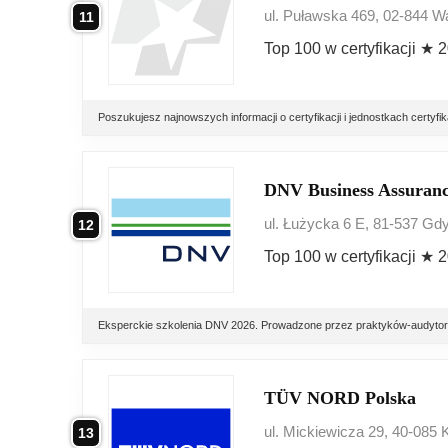
ul. Puławska 469, 02-844 
11
Top 100 w certyfikacji ★ 
Poszukujesz najnowszych informacji o certyfikacji i jednostkach cert
DNV Business Assuranc
ul. Łużycka 6 E, 81-537 Gd
12
Top 100 w certyfikacji ★ 
Eksperckie szkolenia DNV 2026. Prowadzone przez praktyków-audytorów
TÜV NORD Polska
ul. Mickiewicza 29, 40-085 
13