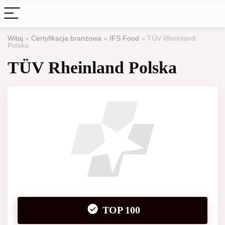
Witaj
»
Certyfikacja branżowa
»
IFS Food
»
TÜV Rheinland
Polska
TÜV Rheinland Polska
TOP 100