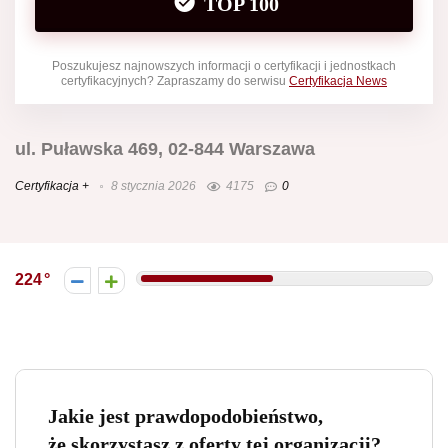
TOP 100
Poszukujesz najnowszych informacji o certyfikacji i jednostkach
certyfikacyjnych? Zapraszamy do serwisu
Certyfikacja News
ul. Puławska 469, 02-844 Warszawa
Certyfikacja +
8 stycznia 2026
4175
0
224
Jakie jest prawdopodobieństwo,
że skorzystasz z oferty tej organizacji?