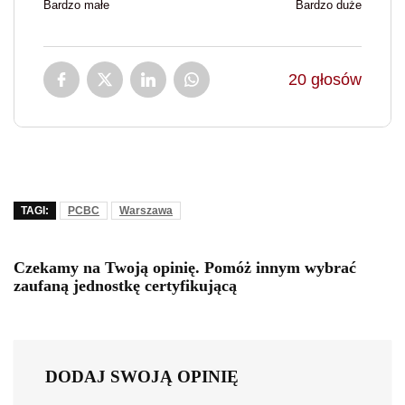
Bardzo małe
Bardzo duże
20
głosów
TAGI:
PCBC
Warszawa
Czekamy na Twoją opinię. Pomóż innym wybrać
zaufaną jednostkę certyfikującą
DODAJ SWOJĄ OPINIĘ