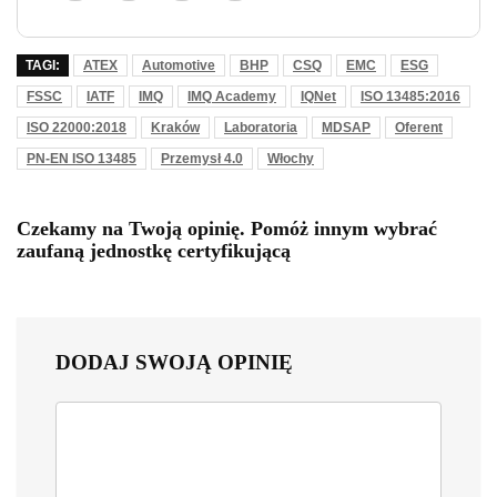
TAGI:
ATEX
Automotive
BHP
CSQ
EMC
ESG
FSSC
IATF
IMQ
IMQ Academy
IQNet
ISO 13485:2016
ISO 22000:2018
Kraków
Laboratoria
MDSAP
Oferent
PN-EN ISO 13485
Przemysł 4.0
Włochy
Czekamy na Twoją opinię. Pomóż innym wybrać
zaufaną jednostkę certyfikującą
DODAJ SWOJĄ OPINIĘ