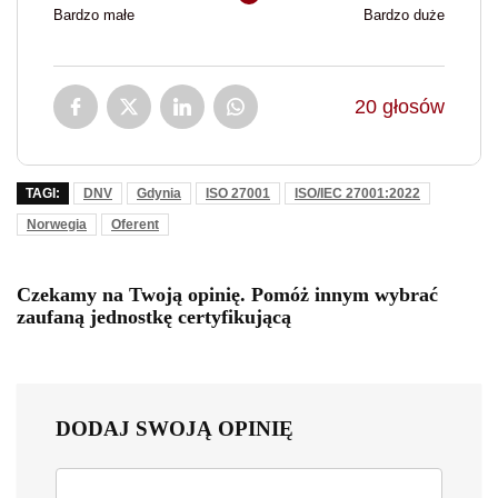
Bardzo małe
Bardzo duże
20
głosów
TAGI:
DNV
Gdynia
ISO 27001
ISO/IEC 27001:2022
Norwegia
Oferent
Czekamy na Twoją opinię. Pomóż innym wybrać
zaufaną jednostkę certyfikującą
DODAJ SWOJĄ OPINIĘ