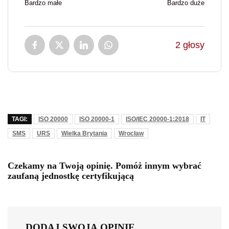
Bardzo małe
Bardzo duże
2
głosy
TAGI:
ISO 20000
ISO 20000-1
ISO/IEC 20000-1:2018
IT
SMS
URS
Wielka Brytania
Wrocław
Czekamy na Twoją opinię. Pomóż innym wybrać
zaufaną jednostkę certyfikującą
DODAJ SWOJĄ OPINIĘ