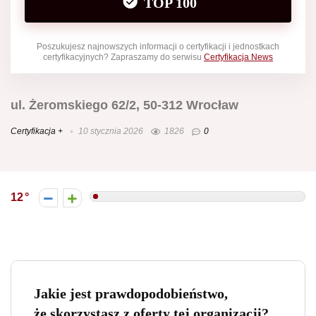
TOP 100
Poszukujesz najnowszych informacji o certyfikacji i jednostkach
certyfikacyjnych? Zapraszamy do serwisu
Certyfikacja News
ul. Żeromskiego 62/2, 50-312 Wrocław
Certyfikacja +
10 stycznia 2026
1826
0
12
Jakie jest prawdopodobieństwo,
że skorzystasz z oferty tej organizacji?