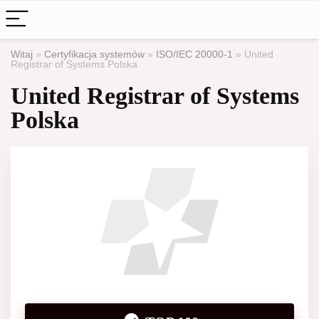
Witaj
»
Certyfikacja systemów
»
ISO/IEC 20000-1
»
United
Registrar of Systems Polska
United Registrar of Systems
Polska