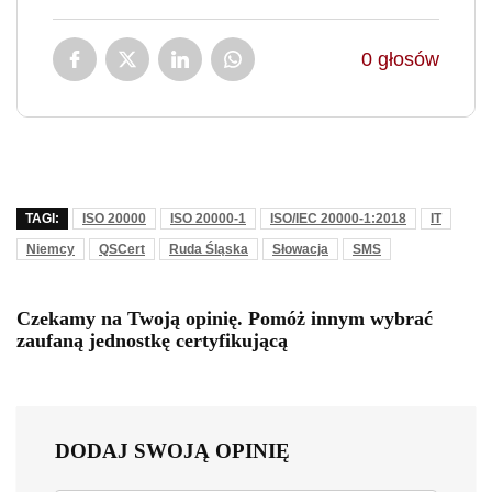
0
głosów
TAGI:
ISO 20000
ISO 20000-1
ISO/IEC 20000-1:2018
IT
Niemcy
QSCert
Ruda Śląska
Słowacja
SMS
Czekamy na Twoją opinię. Pomóż innym wybrać
zaufaną jednostkę certyfikującą
DODAJ SWOJĄ OPINIĘ