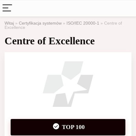
Witaj
»
Certyfikacja systemów
»
ISO/IEC 20000-1
»
Centre of
Excellence
Centre of Excellence
TOP 100