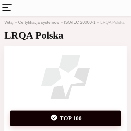
Witaj
»
Certyfikacja systemów
»
ISO/IEC 20000-1
»
LRQA Polska
LRQA Polska
TOP 100