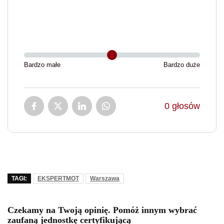
Bardzo małe
Bardzo duże
0
głosów
TAGI:
EKSPERTMOT
Warszawa
Czekamy na Twoją opinię. Pomóż innym wybrać
zaufaną jednostkę certyfikującą