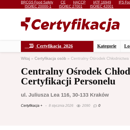
BRCGS Food Safety
CE
HACCP
IATF 16949
IFS Fo
ISO/IEC 20000-1
ISO/IEC 27001
ISO/IEC 42001
Certyfikacja 2026
Kategorie
Lo
Witaj
»
Certyfikacja osób
»
Centralny Ośrodek Chłodnictwa 
Centralny Ośrodek Chło
Certyfikacji Personelu
ul. Juliusza Lea 116, 30-133 Kraków
Certyfikacja +
8 stycznia 2026
2090
0