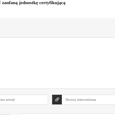
zaufaną jednostkę certyfikującą