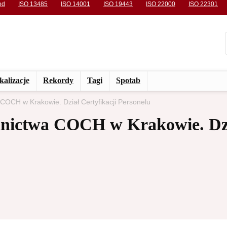
od
ISO 13485
ISO 14001
ISO 19443
ISO 22000
ISO 22301
kalizacje
Rekordy
Tagi
Spotab
COCH w Krakowie. Dział Certyfikacji Personelu
dnictwa COCH w Krakowie. Dz