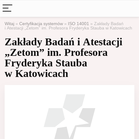
Witaj
»
Certyfikacja systemów
»
ISO 14001
»
Zakłady Badań
i Atestacji „Zetom” im. Profesora Fryderyka Stauba w Katowicach
Zakłady Badań i Atestacji
„Zetom” im. Profesora
Fryderyka Stauba
w Katowicach