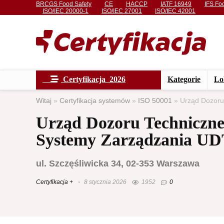
BRCGS Food Safety
CE
HACCP
IATF 16949
IFS Fo
ISO/IEC 20000-1
ISO/IEC 27001
ISO/IEC 42001
Certyfikacja 2026
Kategorie
Lo
Witaj
»
Certyfikacja systemów
»
ISO 50001
»
Urząd Dozoru
Urząd Dozoru Techniczne
Systemy Zarządzania U
ul. Szczęśliwicka 34, 02-353 Warszawa
Certyfikacja +
8 stycznia 2026
1952
0