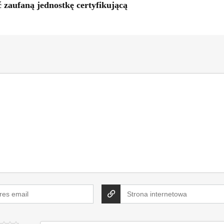
zaufaną jednostkę certyfikującą