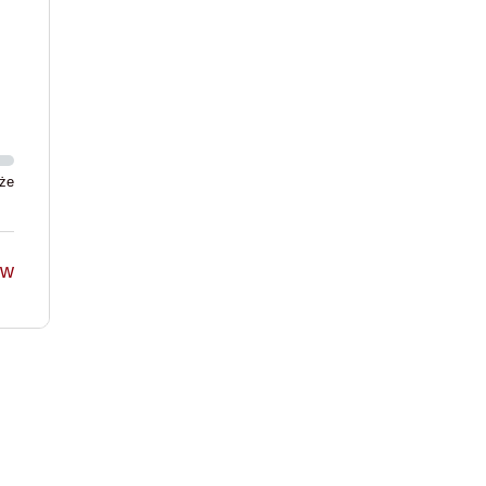
że
ów