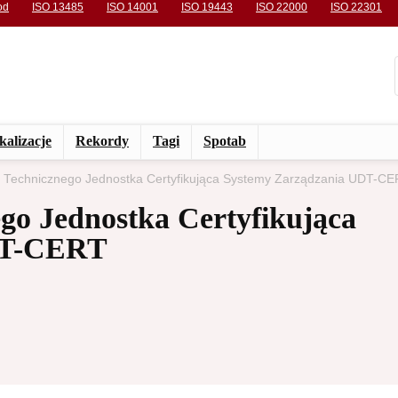
od
ISO 13485
ISO 14001
ISO 19443
ISO 22000
ISO 22301
kalizacje
Rekordy
Tagi
Spotab
 Technicznego Jednostka Certyfikująca Systemy Zarządzania UDT-C
go Jednostka Certyfikująca
DT-CERT