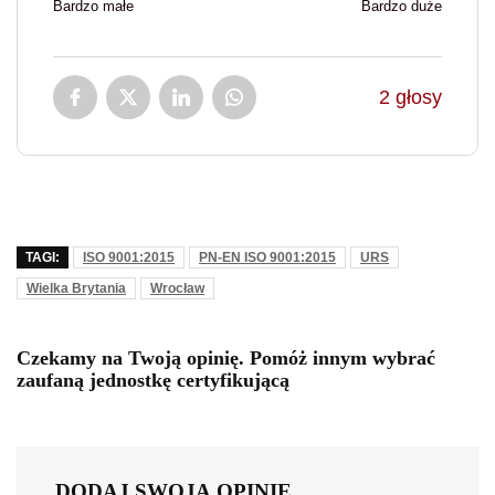
Bardzo małe
Bardzo duże
2
głosy
TAGI:
ISO 9001:2015
PN-EN ISO 9001:2015
URS
Wielka Brytania
Wrocław
Czekamy na Twoją opinię. Pomóż innym wybrać
zaufaną jednostkę certyfikującą
DODAJ SWOJĄ OPINIĘ