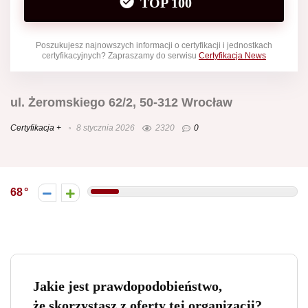
TOP 100
Poszukujesz najnowszych informacji o certyfikacji i jednostkach
certyfikacyjnych? Zapraszamy do serwisu
Certyfikacja News
ul. Żeromskiego 62/2, 50-312 Wrocław
Certyfikacja +
8 stycznia 2026
2320
0
68
Jakie jest prawdopodobieństwo,
że skorzystasz z oferty tej organizacji?