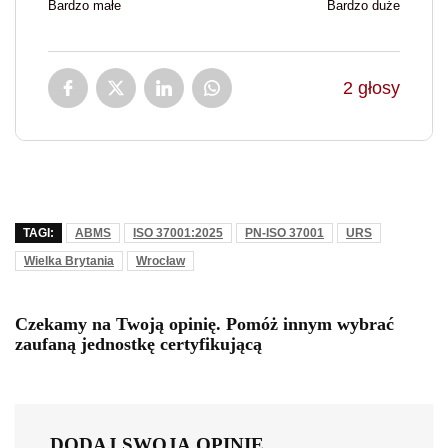
Bardzo małe
Bardzo duże
2
głosy
TAGI:
ABMS
ISO 37001:2025
PN-ISO 37001
URS
Wielka Brytania
Wrocław
Czekamy na Twoją opinię. Pomóż innym wybrać
zaufaną jednostkę certyfikującą
DODAJ SWOJĄ OPINIĘ