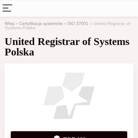
Witaj
»
Certyfikacja systemów
»
ISO 37001
»
United Registrar of
Systems Polska
United Registrar of Systems
Polska