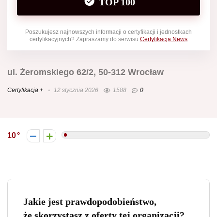
TOP 100
Poszukujesz najnowszych informacji o certyfikacji i jednostkach
certyfikacyjnych? Zapraszamy do serwisu
Certyfikacja News
ul. Żeromskiego 62/2, 50-312 Wrocław
Certyfikacja +
12 stycznia 2026
1588
0
10
Jakie jest prawdopodobieństwo,
że skorzystasz z oferty tej organizacji?