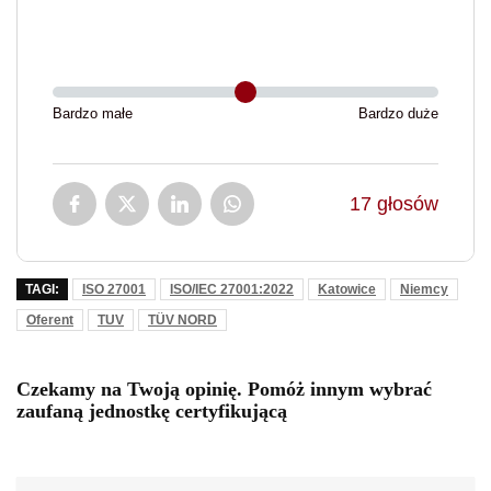
Bardzo małe
Bardzo duże
17
głosów
TAGI:
ISO 27001
ISO/IEC 27001:2022
Katowice
Niemcy
Oferent
TUV
TÜV NORD
Czekamy na Twoją opinię. Pomóż innym wybrać
zaufaną jednostkę certyfikującą