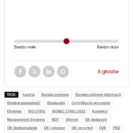
Bardzo małe
Bardzo duże
8
głosów
TAGI:
Austria
Bezpieczeństwo
Bezpieczeństwo informacji
Biodegradowalność
Bioplastiki
Certyfikacja personelu
Ekologia
ISO 27001
ISO/IEC 27001:2022
Katowice
Management Systems
NDT
Oferent
OK biobased
OK biodegradable
OK compost
OK recycled
OZE
PED