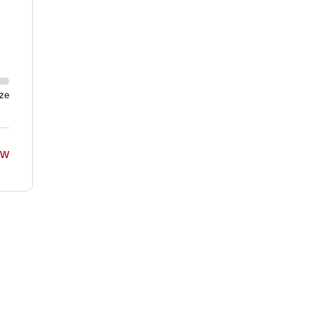
że
ów