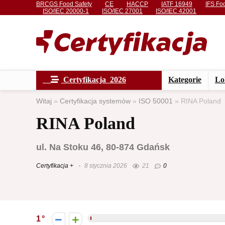
BRCGS Food Safety
CE
HACCP
IATF 16949
IFS Fo
ISO/IEC 20000-1
ISO/IEC 27001
ISO/IEC 42001
Certyfikacja 2026
Kategorie
Lo
Witaj
»
Certyfikacja systemów
»
ISO 50001
»
RINA Poland
RINA Poland
ul. Na Stoku 46, 80-874 Gdańsk
Certyfikacja +
8 stycznia 2026
21
0
1