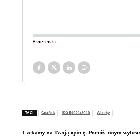
Bardzo małe
TAGI:
Gdańsk
ISO 50001:2018
Włochy
Czekamy na Twoją opinię. Pomóż innym wybrać 