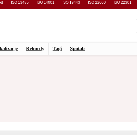
od
ISO 13485
ISO 14001
ISO 19443
ISO 22000
ISO 22301
kalizacje
Rekordy
Tagi
Spotab