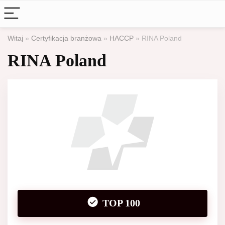
Witaj
»
Certyfikacja branżowa
»
HACCP
»
RINA Poland
RINA Poland
TOP 100