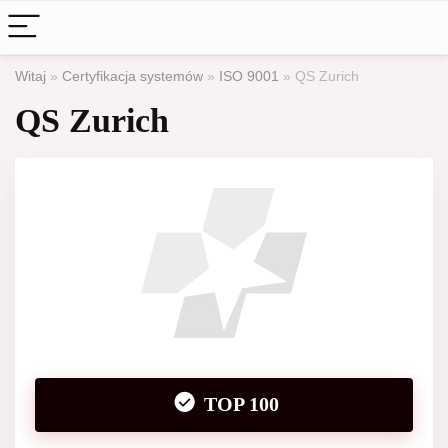
Witaj
»
Certyfikacja systemów
»
ISO 9001
»
QS Zurich
QS Zurich
TOP 100