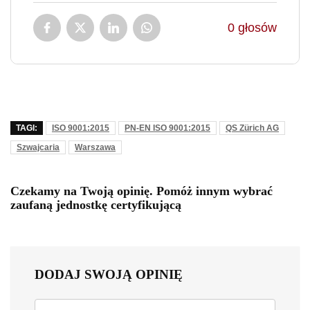
0
głosów
TAGI:
ISO 9001:2015
PN-EN ISO 9001:2015
QS Zürich AG
Szwajcaria
Warszawa
Czekamy na Twoją opinię. Pomóż innym wybrać
zaufaną jednostkę certyfikującą
DODAJ SWOJĄ OPINIĘ