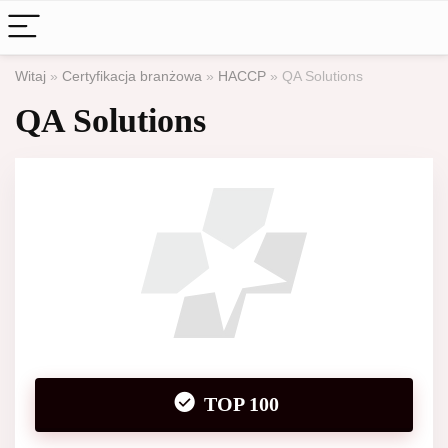
Witaj
»
Certyfikacja branżowa
»
HACCP
»
QA Solutions
QA Solutions
TOP 100