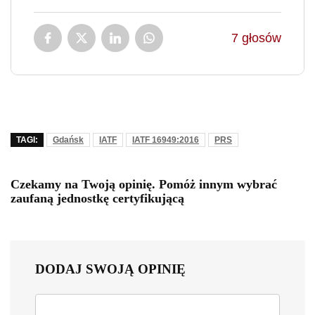
7
głosów
TAGI:
Gdańsk
IATF
IATF 16949:2016
PRS
Czekamy na Twoją opinię. Pomóż innym wybrać
zaufaną jednostkę certyfikującą
DODAJ SWOJĄ OPINIĘ