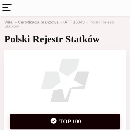
Witaj
»
Certyfikacja branżowa
»
IATF 16949
»
Polski Rejestr
Statków
Polski Rejestr Statków
TOP 100