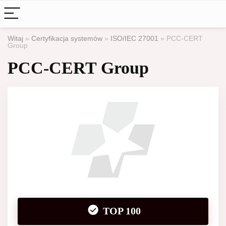
Witaj
»
Certyfikacja systemów
»
ISO/IEC 27001
»
PCC-CERT
Group
PCC-CERT Group
TOP 100