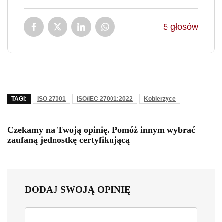
5
głosów
TAGI:
ISO 27001
ISO/IEC 27001:2022
Kobierzyce
Czekamy na Twoją opinię. Pomóż innym wybrać
zaufaną jednostkę certyfikującą
DODAJ SWOJĄ OPINIĘ