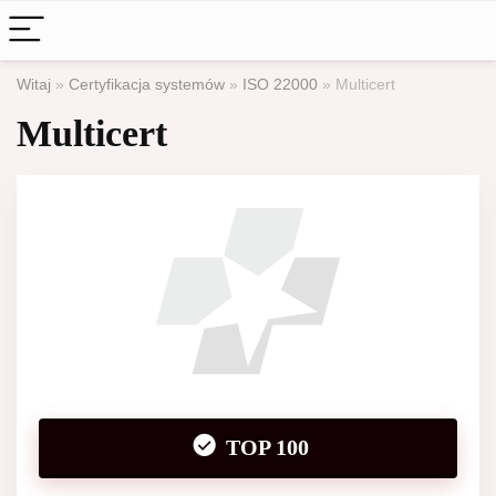
Witaj
»
Certyfikacja systemów
»
ISO 22000
»
Multicert
Multicert
TOP 100