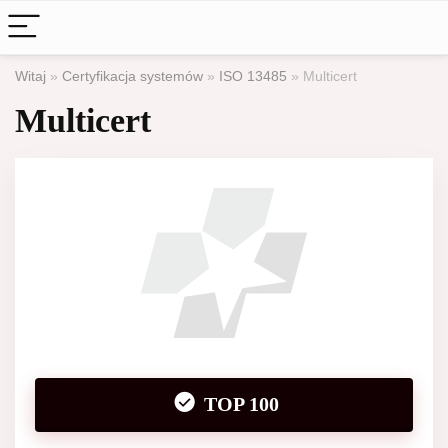
Witaj
»
Certyfikacja systemów
»
ISO 13485
»
Multicert
Multicert
TOP 100