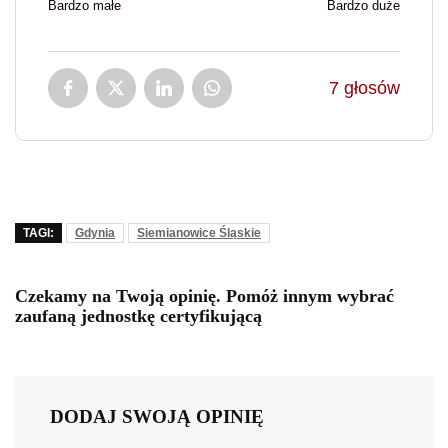
Bardzo małe
Bardzo duże
7
głosów
TAGI:
Gdynia
Siemianowice Śląskie
Czekamy na Twoją opinię. Pomóż innym wybrać
zaufaną jednostkę certyfikującą
DODAJ SWOJĄ OPINIĘ