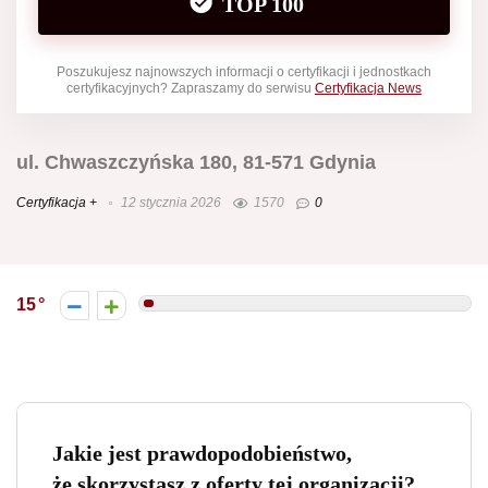
TOP 100
Poszukujesz najnowszych informacji o certyfikacji i jednostkach
certyfikacyjnych? Zapraszamy do serwisu
Certyfikacja News
ul. Chwaszczyńska 180, 81-571 Gdynia
Certyfikacja +
12 stycznia 2026
1570
0
15
Jakie jest prawdopodobieństwo,
że skorzystasz z oferty tej organizacji?