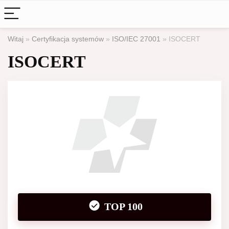
Witaj
»
Certyfikacja systemów
»
ISO/IEC 27001
»
ISOCERT
ISOCERT
TOP 100