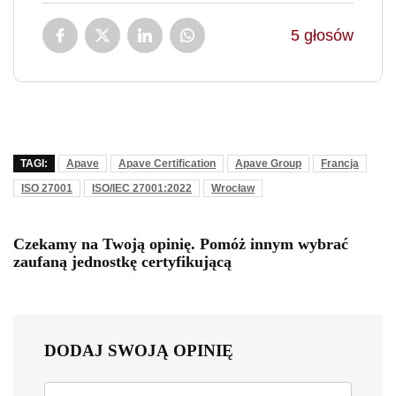
5
głosów
TAGI:
Apave
Apave Certification
Apave Group
Francja
ISO 27001
ISO/IEC 27001:2022
Wrocław
Czekamy na Twoją opinię. Pomóż innym wybrać
zaufaną jednostkę certyfikującą
DODAJ SWOJĄ OPINIĘ