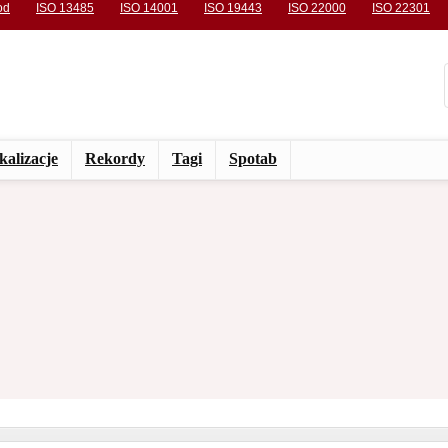
od
ISO 13485
ISO 14001
ISO 19443
ISO 22000
ISO 22301
kalizacje
Rekordy
Tagi
Spotab