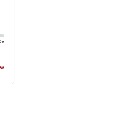
że
ów