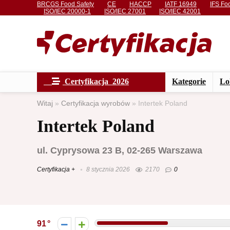
BRCGS Food Safety
CE
HACCP
IATF 16949
IFS Fo
ISO/IEC 20000-1
ISO/IEC 27001
ISO/IEC 42001
Certyfikacja 2026
Kategorie
Lo
Witaj
»
Certyfikacja wyrobów
»
Intertek Poland
Intertek Poland
ul. Cyprysowa 23 B, 02-265 Warszawa
Certyfikacja +
8 stycznia 2026
2170
0
91