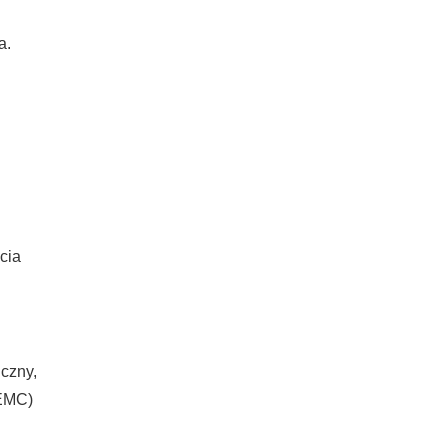
a.
cia
czny,
(EMC)