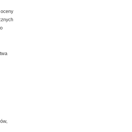
 oceny
cznych
go
stwa
rów,