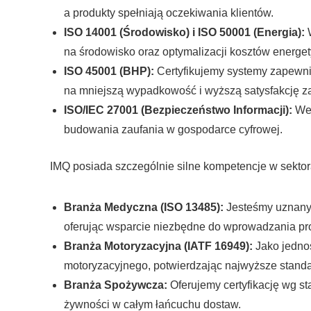
a produkty spełniają oczekiwania klientów.
ISO 14001 (Środowisko) i ISO 50001 (Energia):
W
na środowisko oraz optymalizacji kosztów energety
ISO 45001 (BHP):
Certyfikujemy systemy zapewnia
na mniejszą wypadkowość i wyższą satysfakcję za
ISO/IEC 27001 (Bezpieczeństwo Informacji):
Wer
budowania zaufania w gospodarce cyfrowej.
IMQ posiada szczególnie silne kompetencje w sektor
Branża Medyczna (ISO 13485):
Jesteśmy uznanym
oferując wsparcie niezbędne do wprowadzania pr
Branża Motoryzacyjna (IATF 16949):
Jako jednos
motoryzacyjnego, potwierdzając najwyższe standa
Branża Spożywcza:
Oferujemy certyfikację wg 
żywności w całym łańcuchu dostaw.