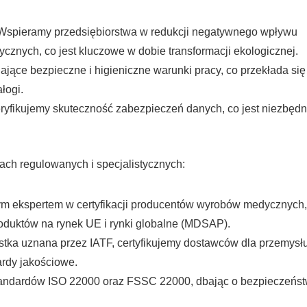
spieramy przedsiębiorstwa w redukcji negatywnego wpływu
cznych, co jest kluczowe w dobie transformacji ekologicznej.
jące bezpieczne i higieniczne warunki pracy, co przekłada się
łogi.
yfikujemy skuteczność zabezpieczeń danych, co jest niezbędn
ach regulowanych i specjalistycznych:
 ekspertem w certyfikacji producentów wyrobów medycznych,
oduktów na rynek UE i rynki globalne (MDSAP).
tka uznana przez IATF, certyfikujemy dostawców dla przemysł
rdy jakościowe.
standardów ISO 22000 oraz FSSC 22000, dbając o bezpieczeńs