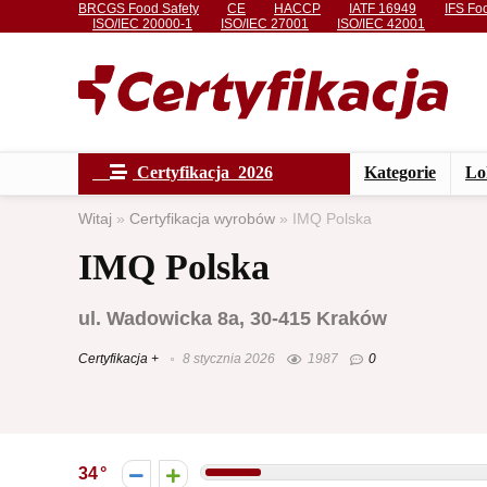
BRCGS Food Safety
CE
HACCP
IATF 16949
IFS Fo
ISO/IEC 20000-1
ISO/IEC 27001
ISO/IEC 42001
Certyfikacja 2026
Kategorie
Lo
Witaj
»
Certyfikacja wyrobów
»
IMQ Polska
IMQ Polska
ul. Wadowicka 8a, 30-415 Kraków
Certyfikacja +
8 stycznia 2026
1987
0
34