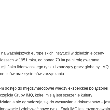
a z najważniejszych europejskich instytucji w dziedzinie oceny
oszech w 1951 roku, od ponad 70 lat pełni rolę gwaranta
cji. Jako lider włoskiego rynku i znaczący gracz globalny, IMQ
produktów oraz systemów zarządzania.
com dostęp do międzynarodowej wiedzy eksperckiej połączonej
ścią Grupy IMQ, której misją jest szerzenie kultury
iałania nie ograniczają się do wystawiania dokumentów – je
innowacje i zdobywać nowe rynki. Znak IMQ jest rozpoznawal