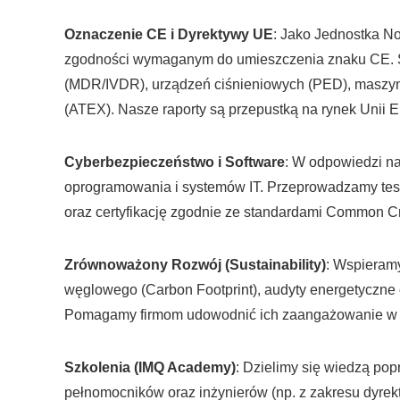
Oznaczenie CE i Dyrektywy UE
: Jako Jednostka N
zgodności wymaganym do umieszczenia znaku CE. S
(MDR/IVDR), urządzeń ciśnieniowych (PED), maszy
(ATEX). Nasze raporty są przepustką na rynek Unii E
Cyberbezpieczeństwo i Software
: W odpowiedzi n
oprogramowania i systemów IT. Przeprowadzamy testy
oraz certyfikację zgodnie ze standardami Common Cri
Zrównoważony Rozwój (Sustainability)
: Wspieramy
węglowego (Carbon Footprint), audyty energetyczne 
Pomagamy firmom udowodnić ich zaangażowanie w och
Szkolenia (IMQ Academy)
: Dzielimy się wiedzą pop
pełnomocników oraz inżynierów (np. z zakresu dyre