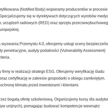
otyfikowana (Notified Body) wspieramy producentów w procesie
pecjalizujemy się w dyrektywach dotyczących wyrobów medy
n, urządzeń radiowych (RED) oraz sprzętu przeciwwybuchowe
uropejskiej.
a wyzwania Przemysłu 4.0, oferujemy usługi oceny bezpieczeń
 penetracyjne, audyty podatności (Vulnerability Assessment)
teria.
 firmy w realizacji strategii ESG. Oferujemy weryfikację śladu
oraz certyfikację w zakresie gospodarki o obiegu zamkniętym.
ronę klimatu przed inwestorami i klientami.
rzez bogatą ofertę szkoleniową. Organizujemy kursy dla audyto
ktyw unijnych), pomagając budować kompetencje wewnątrz