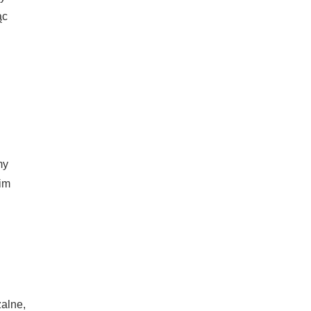
ąc
my
kim
alne,