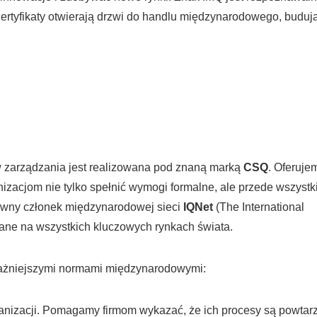
certyfikaty otwierają drzwi do handlu międzynarodowego, buduj
w zarządzania jest realizowana pod znaną marką
CSQ
. Oferuje
zacjom nie tylko spełnić wymogi formalne, ale przede wszyst
tywny członek międzynarodowej sieci
IQNet
(The International
wane na wszystkich kluczowych rynkach świata.
jważniejszymi normami międzynarodowymi:
nizacji. Pomagamy firmom wykazać, że ich procesy są powtarz