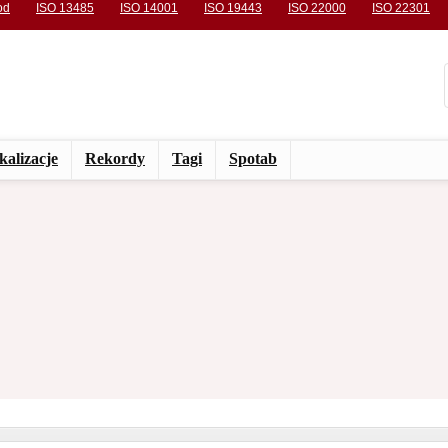
od
ISO 13485
ISO 14001
ISO 19443
ISO 22000
ISO 22301
kalizacje
Rekordy
Tagi
Spotab