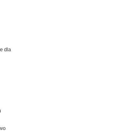
e dla
u
two