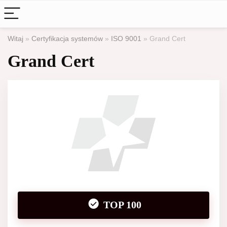
Witaj
»
Certyfikacja systemów
»
ISO 9001
»
Grand Cert
Grand Cert
TOP 100