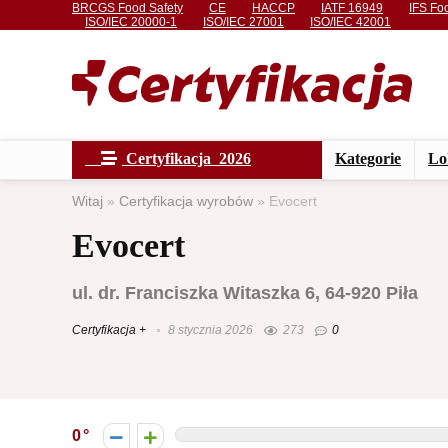
BRCGS Food Safety
CE
HACCP
IATF 16949
IFS Fo
ISO/IEC 20000-1
ISO/IEC 27001
ISO/IEC 42001
Certyfikacja 2026
Kategorie
Lo
Witaj
»
Certyfikacja wyrobów
»
Evocert
Evocert
ul. dr. Franciszka Witaszka 6, 64-920 Piła
Certyfikacja +
8 stycznia 2026
273
0
0