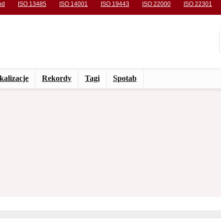
od
ISO 13485
ISO 14001
ISO 19443
ISO 22000
ISO 22301
kalizacje
Rekordy
Tagi
Spotab