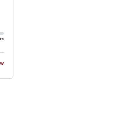
że
ów