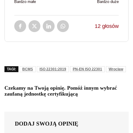
Bardzo małe
Bardzo duże
12
głosów
TAGI:
BCMS
ISO 22301:2019
PN-EN ISO 22301
Wrocław
Czekamy na Twoją opinię. Pomóż innym wybrać
zaufaną jednostkę certyfikującą
DODAJ SWOJĄ OPINIĘ