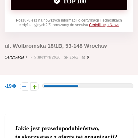
TOP 100
Poszukujesz najnowszych informacji o certyfikacji i jednostkach
certyfikacyjnych? Zapraszamy do serwisu
Certyfikacja News
ul. Wolbromska 18/1B, 53-148 Wrocław
Certyfikacja +
9 stycznia 2026
1562
0
-19
Jakie jest prawdopodobieństwo,
że skorzystasz z oferty tej organizacji?