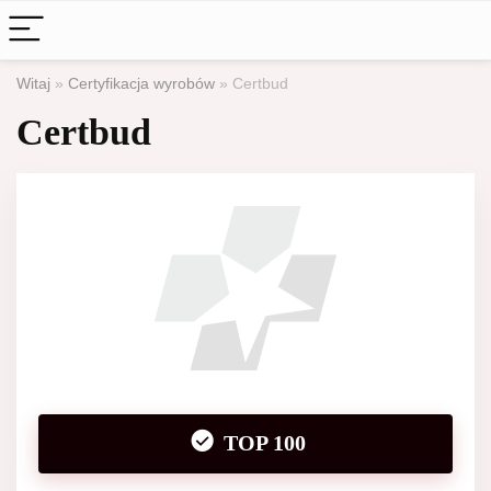
Witaj
»
Certyfikacja wyrobów
»
Certbud
Certbud
TOP 100