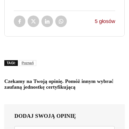
5
głosów
TAGI:
Poznań
Czekamy na Twoją opinię. Pomóż innym wybrać
zaufaną jednostkę certyfikującą
DODAJ SWOJĄ OPINIĘ