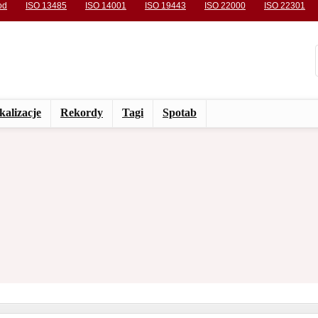
od
ISO 13485
ISO 14001
ISO 19443
ISO 22000
ISO 22301
kalizacje
Rekordy
Tagi
Spotab