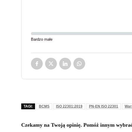
Bardzo małe
TAGI:
BCMS
ISO 22301:2019
PN-EN ISO 22301
War
Czekamy na Twoją opinię. Pomóż innym wybrać 