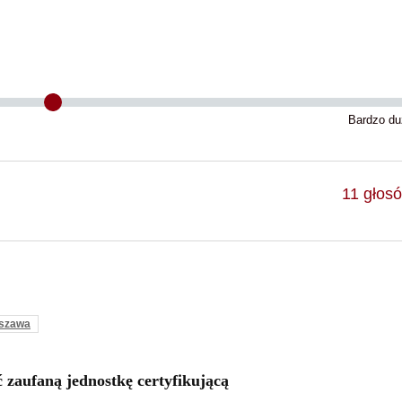
Bardzo du
11
głos
szawa
zaufaną jednostkę certyfikującą