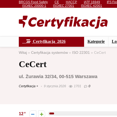
BRCGS Food Safety
CE
HACCP
IATF 16949
IFS Fo
ISO/IEC 20000-1
ISO/IEC 27001
ISO/IEC 42001
Certyfikacja 2026
Kategorie
Lo
Witaj
»
Certyfikacja systemów
»
ISO 22301
»
CeCert
CeCert
ul. Żurawia 32/34, 00-515 Warszawa
Certyfikacja +
9 stycznia 2026
1701
0
12