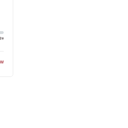
że
ów