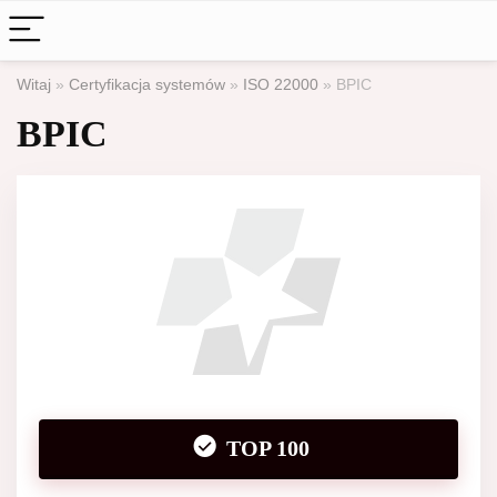
Witaj
»
Certyfikacja systemów
»
ISO 22000
»
BPIC
BPIC
TOP 100