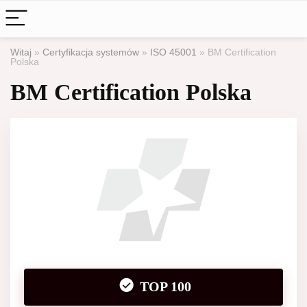
Witaj
»
Certyfikacja systemów
»
ISO 45001
»
BM Certification
Polska
BM Certification Polska
TOP 100