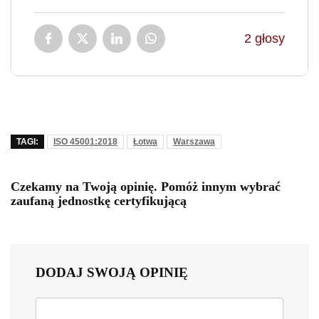
2
głosy
TAGI:
ISO 45001:2018
Łotwa
Warszawa
Czekamy na Twoją opinię. Pomóż innym wybrać
zaufaną jednostkę certyfikującą
DODAJ SWOJĄ OPINIĘ